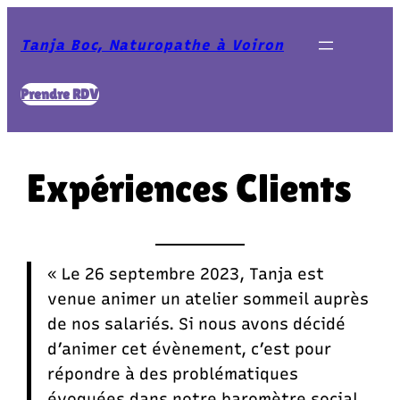
Aller
au
Tanja Boc, Naturopathe à Voiron
contenu
Prendre RDV
Expériences
Clients
« Le 26 septembre 2023, Tanja est
venue animer un atelier sommeil auprès
de nos salariés. Si nous avons décidé
d’animer cet évènement, c’est pour
répondre à des problématiques
évoquées dans notre baromètre social